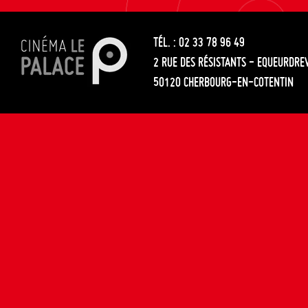
les
entre
articles
TÉL. : 02 33 78 96 49
les
2 RUE DES RÉSISTANTS - EQUEURDRE
articles
50120 CHERBOURG-EN-COTENTIN