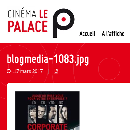
Passer
au
contenu
Accueil
A l’affiche
blogmedia-1083.jpg
17 mars 2017
|