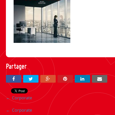
Partager
Navigation
←
Corporate
entre
Navigation
←
Corporate