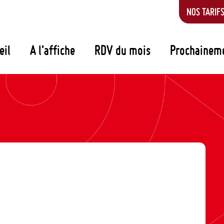
NOS TARIF
eil
A l’affiche
RDV du mois
Prochainem