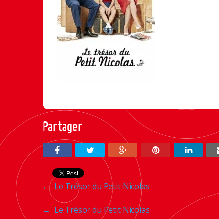
Partager
Navigation
←
Le Trésor du Petit Nicolas
entre
Navigation
←
Le Trésor du Petit Nicolas