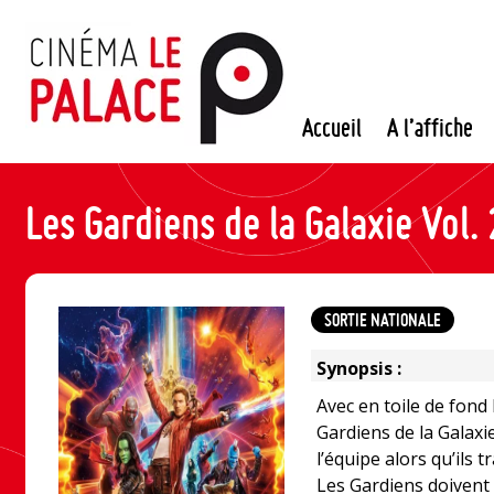
Passer
au
contenu
Accueil
A l’affiche
Les Gardiens de la Galaxie Vol. 
SORTIE NATIONALE
Synopsis :
Avec en toile de fon
Gardiens de la Galaxi
l’équipe alors qu’ils 
Les Gardiens doivent 