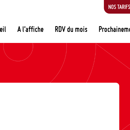
NOS TARIF
eil
A l’affiche
RDV du mois
Prochainem