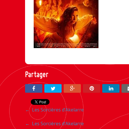
Partager
Navigation
←
Les Sorcières d’Akelarre
entre
Navigation
←
Les Sorcières d’Akelarre