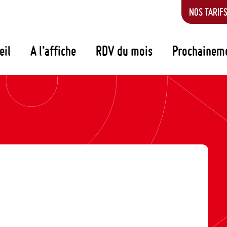
NOS TARIF
eil
A l’affiche
RDV du mois
Prochainem