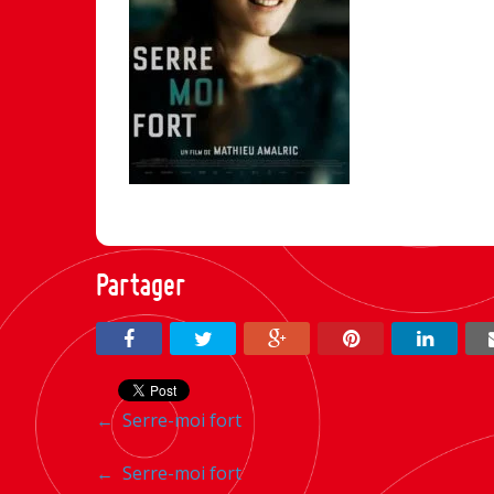
Partager
Navigation
←
Serre-moi fort
entre
Navigation
←
Serre-moi fort