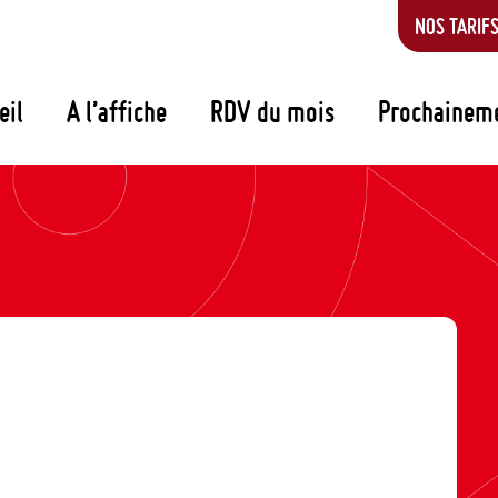
NOS TARIF
eil
A l’affiche
RDV du mois
Prochainem