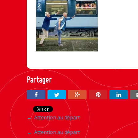
Partager
Navigation
←
Attention au départ
entre
Navigation
←
Attention au départ