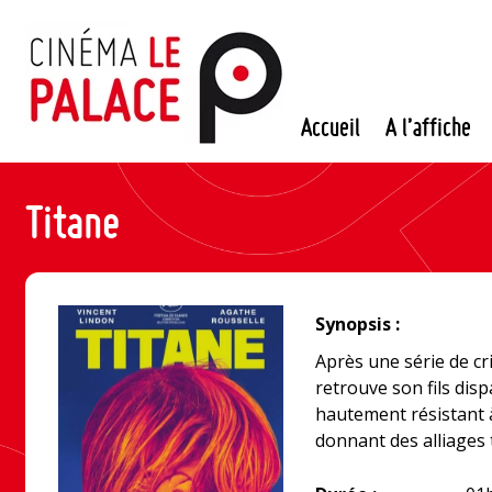
Passer
au
contenu
Accueil
A l’affiche
Titane
Synopsis :
Après une série de cr
retrouve son fils disp
hautement résistant à 
donnant des alliages 