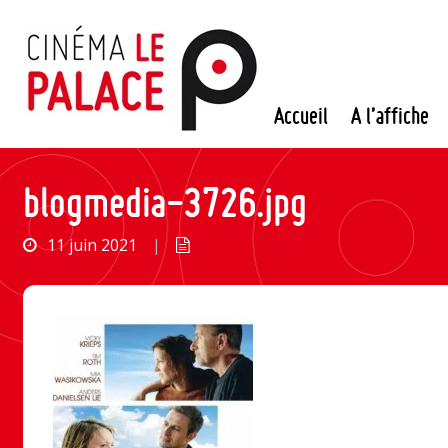
Passer
au
contenu
Accueil
A l’affiche
blogmedia-3726.jpg
11 juin 2021
|