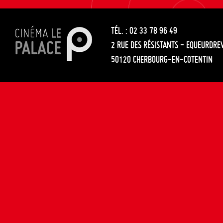
les
entre
articles
TÉL. : 02 33 78 96 49
les
2 RUE DES RÉSISTANTS - EQUEURDRE
articles
50120 CHERBOURG-EN-COTENTIN