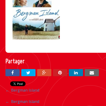
Partager
Navigation
←
Bergman Island
entre
Navigation
←
Bergman Island