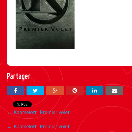
Partager
Navigation
←
Kaamelott : Premier volet
entre
Navigation
←
Kaamelott : Premier volet