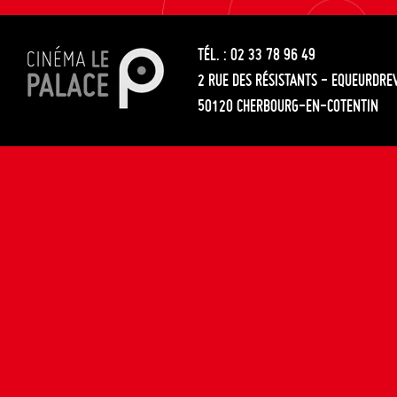
les
entre
articles
TÉL. : 02 33 78 96 49
les
2 RUE DES RÉSISTANTS - EQUEURDRE
articles
50120 CHERBOURG-EN-COTENTIN