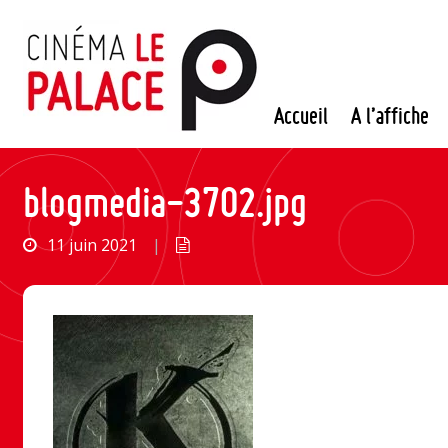
Passer
au
contenu
Accueil
A l’affiche
blogmedia-3702.jpg
11 juin 2021
|