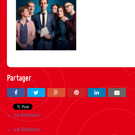
Partager
Navigation
←
Le Discours
entre
Navigation
←
Le Discours