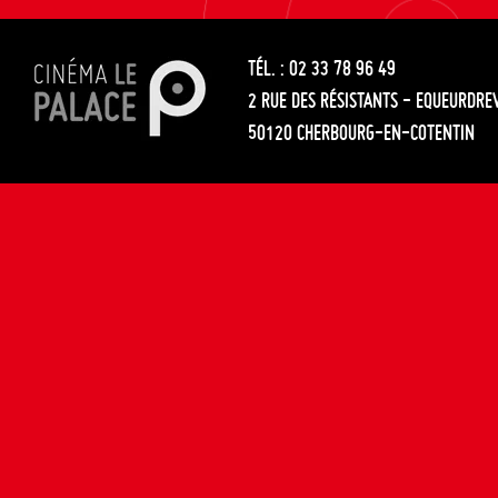
les
entre
articles
TÉL. : 02 33 78 96 49
les
2 RUE DES RÉSISTANTS - EQUEURDRE
articles
50120 CHERBOURG-EN-COTENTIN