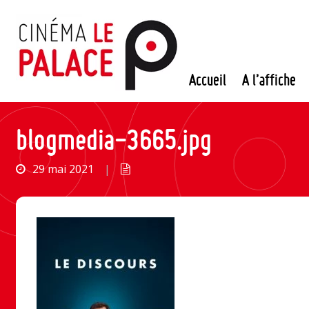
Passer
au
contenu
Accueil
A l’affiche
blogmedia-3665.jpg
29 mai 2021
|