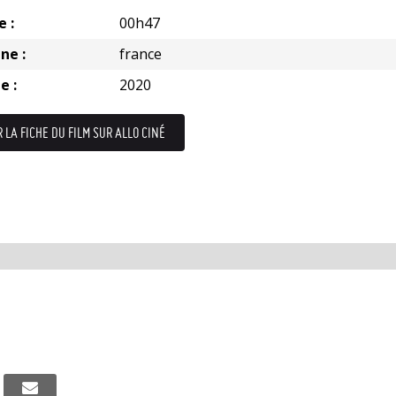
e :
00h47
ne :
france
e :
2020
R LA FICHE DU FILM SUR ALLO CINÉ