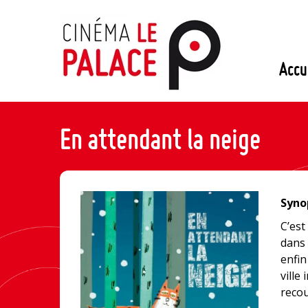
Passer
au
contenu
Accu
En attendant la neige
Synop
C’est
dans 
enfin
ville
recou