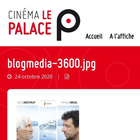
Passer
au
contenu
Accueil
A l’affiche
blogmedia-3600.jpg
24 octobre 2020
|