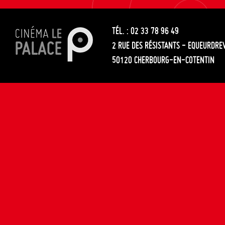
les
entre
articles
TÉL. : 02 33 78 96 49
les
2 RUE DES RÉSISTANTS - EQUEURDRE
articles
50120 CHERBOURG-EN-COTENTIN