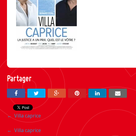
Partager
Navigation
←
Villa caprice
entre
Navigation
←
Villa caprice