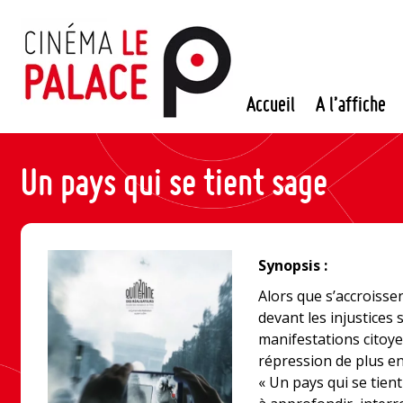
Passer
au
contenu
Accueil
A l’affiche
Un pays qui se tient sage
Synopsis :
Alors que s’accroisse
devant les injustices
manifestations citoye
répression de plus en
« Un pays qui se tient