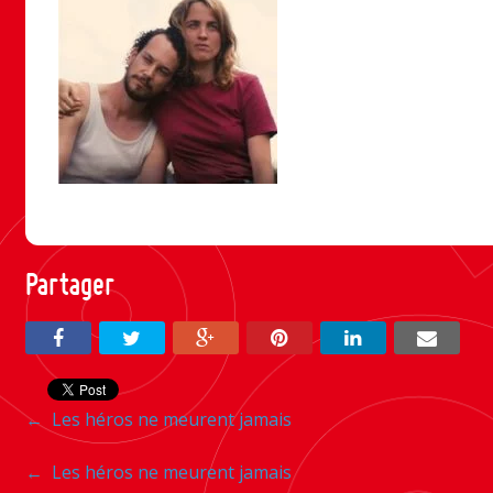
Partager
Navigation
←
Les héros ne meurent jamais
entre
Navigation
←
Les héros ne meurent jamais