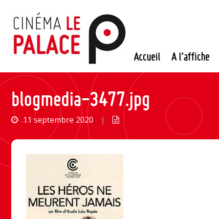
Passer
au
contenu
Accueil
A l’affiche
blogmedia-3477.jpg
11 septembre 2020
|