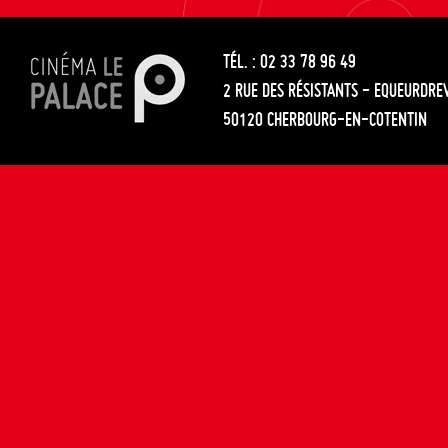
les
entre
articles
TÉL. : 02 33 78 96 49
les
2 RUE DES RÉSISTANTS - EQUEURDRE
articles
50120 CHERBOURG-EN-COTENTIN