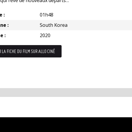
 qui rêve de nouveaux départs…
e :
01h48
ne :
South Korea
e :
2020
R LA FICHE DU FILM SUR ALLO CINÉ