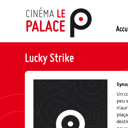
Passer
au
contenu
Accu
Lucky Strike
Synop
Un co
peu s
n’aur
plaça
desti