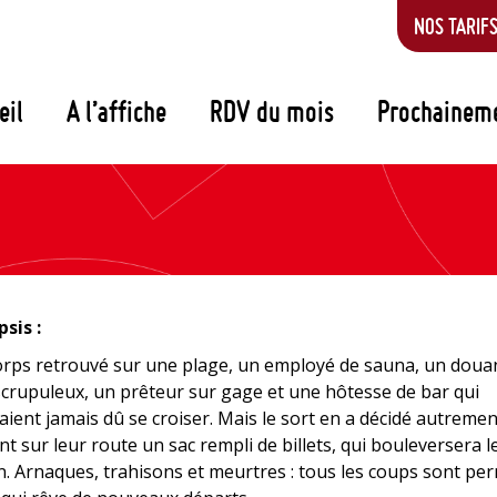
NOS TARIF
eil
A l’affiche
RDV du mois
Prochainem
sis :
rps retrouvé sur une plage, un employé de sauna, un doua
crupuleux, un prêteur sur gage et une hôtesse de bar qui
aient jamais dû se croiser. Mais le sort en a décidé autreme
nt sur leur route un sac rempli de billets, qui bouleversera l
n. Arnaques, trahisons et meurtres : tous les coups sont pe