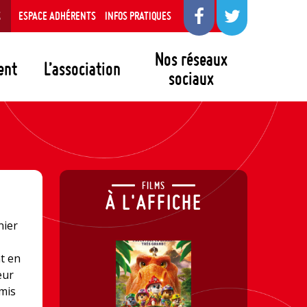
S
ESPACE ADHÉRENTS
INFOS PRATIQUES
Nos réseaux
ent
L’association
sociaux
FILMS
À L'AFFICHE
nier
nt en
eur
rmis