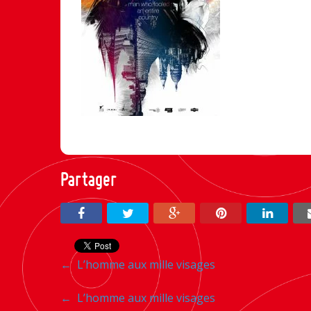
Partager
Navigation
←
L’homme aux mille visages
entre
Navigation
←
L’homme aux mille visages