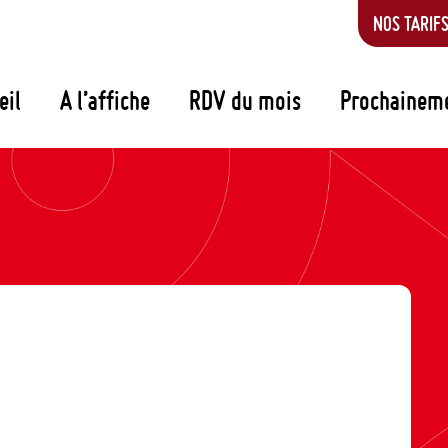
NOS TARIF
eil
A l’affiche
RDV du mois
Prochainem