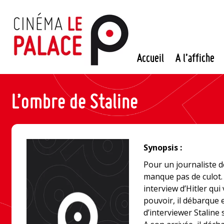
Passer
au
contenu
Accueil
A l’affiche
L’ombre de Staline
Synopsis :
Pour un journaliste 
manque pas de culot.
interview d’Hitler qui
pouvoir, il débarque 
d’interviewer Staline 