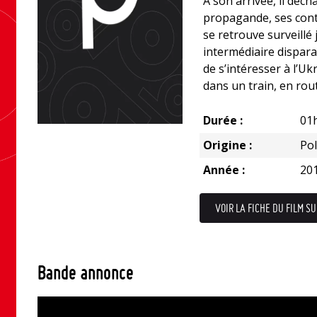
A son arrivée, il déch
propagande, ses conta
se retrouve surveillé 
intermédiaire dispara
de s’intéresser à l’Ukr
dans un train, en rou
Durée :
01
Origine :
Po
Année :
20
VOIR LA FICHE DU FILM SU
Bande annonce