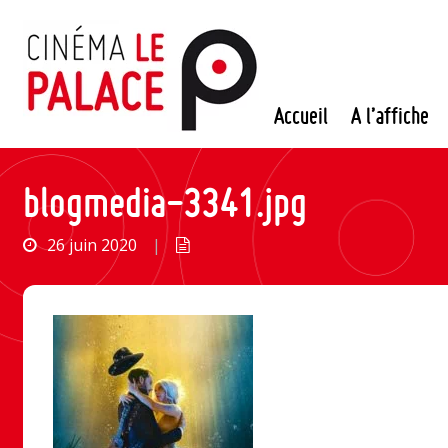
Passer
au
contenu
Accueil
A l’affiche
blogmedia-3341.jpg
26 juin 2020
|