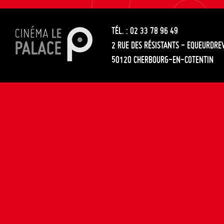
les
entre
articles
TÉL. : 02 33 78 96 49
les
2 RUE DES RÉSISTANTS - EQUEURDRE
articles
50120 CHERBOURG-EN-COTENTIN