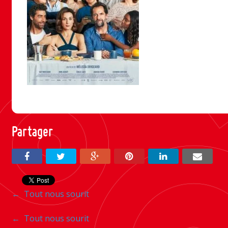
Partager
Navigation
←
Tout nous sourit
entre
Navigation
←
Tout nous sourit