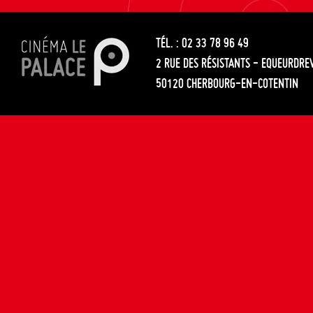
les
entre
articles
TÉL. : 02 33 78 96 49
les
2 RUE DES RÉSISTANTS - EQUEURDRE
articles
50120 CHERBOURG-EN-COTENTIN