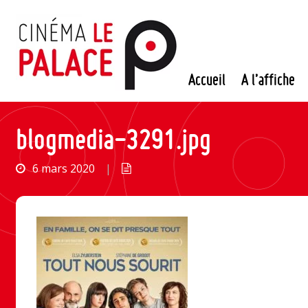
Passer
au
contenu
Accueil
A l’affiche
blogmedia-3291.jpg
6 mars 2020
|