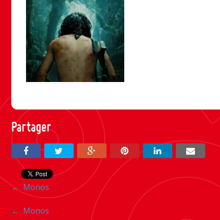
Partager
Navigation
←
Monos
entre
Navigation
←
Monos