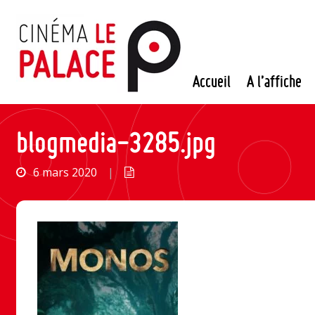
Passer
au
contenu
Accueil
A l’affiche
blogmedia-3285.jpg
6 mars 2020
|