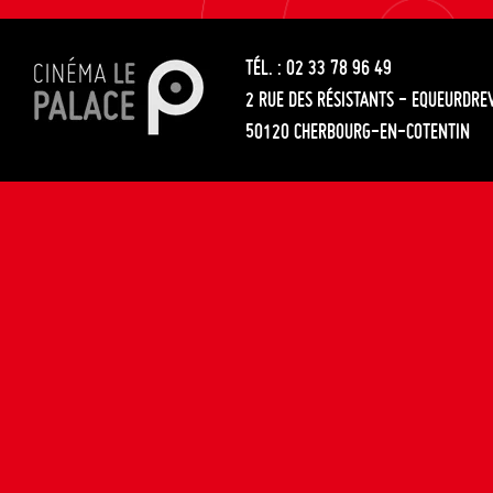
les
entre
articles
TÉL. : 02 33 78 96 49
les
2 RUE DES RÉSISTANTS - EQUEURDRE
articles
50120 CHERBOURG-EN-COTENTIN