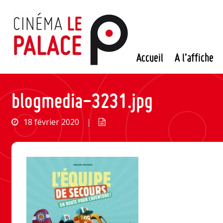
Passer
au
contenu
Accueil
A l’affiche
blogmedia-3231.jpg
18 février 2020
|