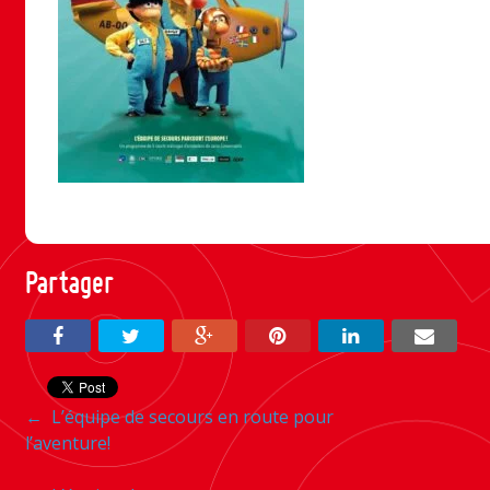
Partager
Navigation
←
L’équipe de secours en route pour
l’aventure!
entre