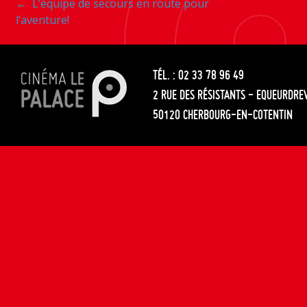
Navigation
←
L’équipe de secours en route pour
les
l’aventure!
entre
articles
les
TÉL. : 02 33 78 96 49
articles
2 RUE DES RÉSISTANTS - EQUEURDRE
50120 CHERBOURG-EN-COTENTIN