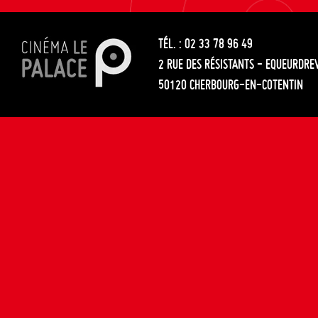
les
entre
articles
TÉL. : 02 33 78 96 49
les
2 RUE DES RÉSISTANTS - EQUEURDRE
articles
50120 CHERBOURG-EN-COTENTIN