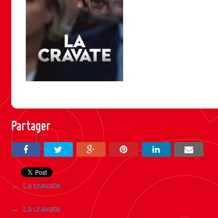
Partager
Navigation
←
La cravate
entre
Navigation
←
La cravate