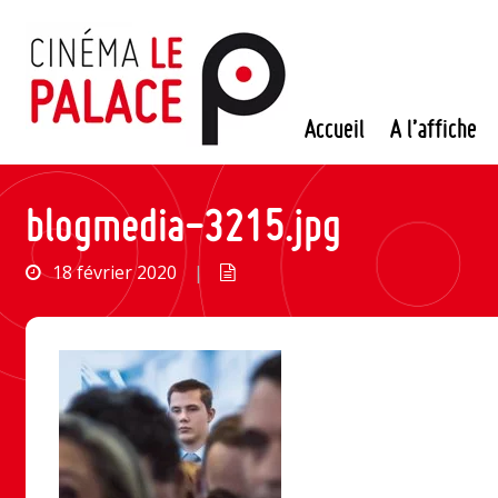
Passer
au
contenu
Accueil
A l’affiche
blogmedia-3215.jpg
18 février 2020
|