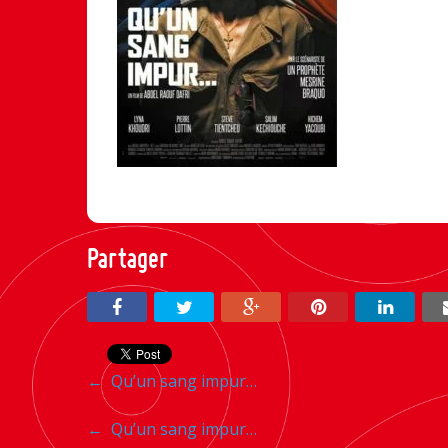
Partager
Navigation
←
Qu’un sang impur…
entre
Navigation
←
Qu’un sang impur…