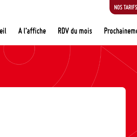
NOS TARIF
eil
A l’affiche
RDV du mois
Prochainem