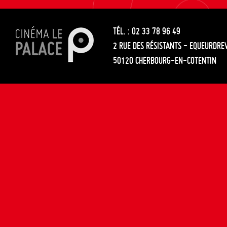
les
entre
articles
TÉL. : 02 33 78 96 49
les
2 RUE DES RÉSISTANTS - EQUEURDRE
articles
50120 CHERBOURG-EN-COTENTIN