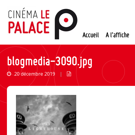
Passer
au
contenu
Accueil
A l’affiche
blogmedia-3090.jpg
20 décembre 2019
|