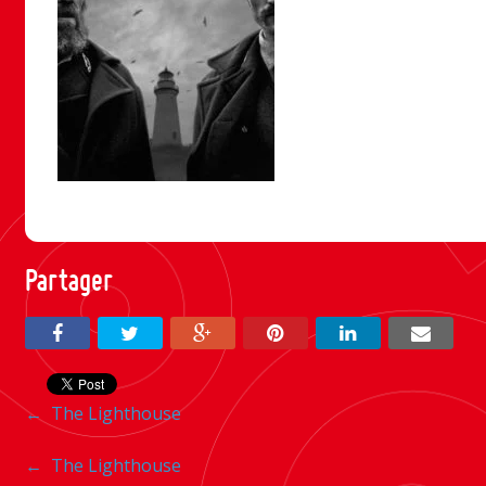
Partager
Navigation
←
The Lighthouse
entre
Navigation
←
The Lighthouse