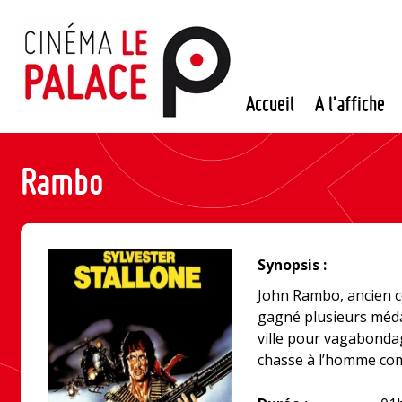
Passer
au
contenu
Accueil
A l’affiche
Rambo
Synopsis :
John Rambo, ancien c
gagné plusieurs médai
ville pour vagabondage
chasse à l’homme c