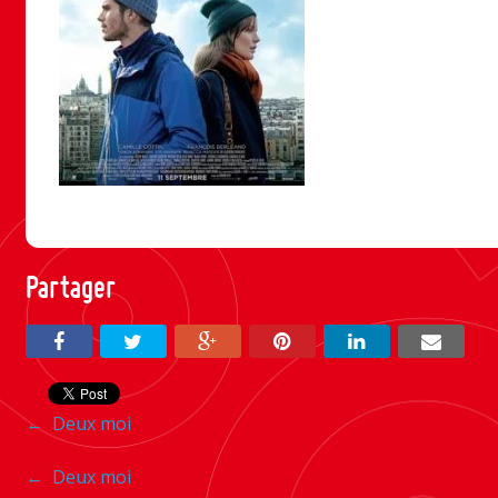
Partager
Navigation
←
Deux moi
entre
Navigation
←
Deux moi