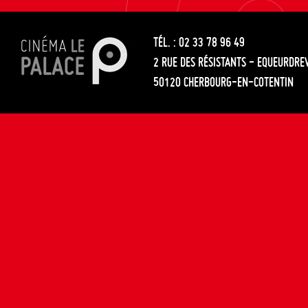
les
entre
articles
TÉL. : 02 33 78 96 49
les
2 RUE DES RÉSISTANTS - EQUEURDRE
articles
50120 CHERBOURG-EN-COTENTIN