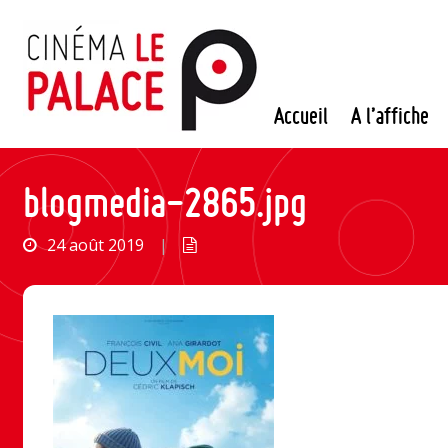
Passer
au
contenu
Accueil
A l’affiche
blogmedia-2865.jpg
24 août 2019
|