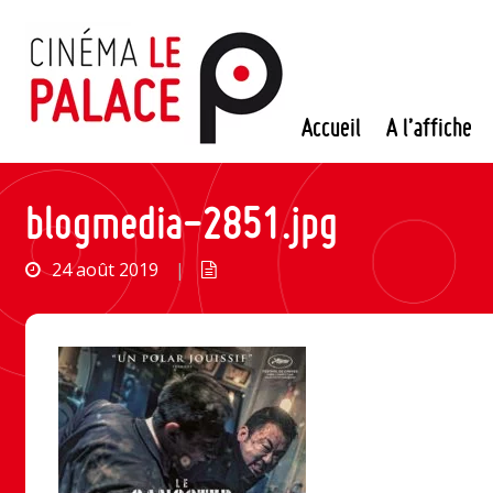
Passer
au
contenu
Accueil
A l’affiche
blogmedia-2851.jpg
24 août 2019
|