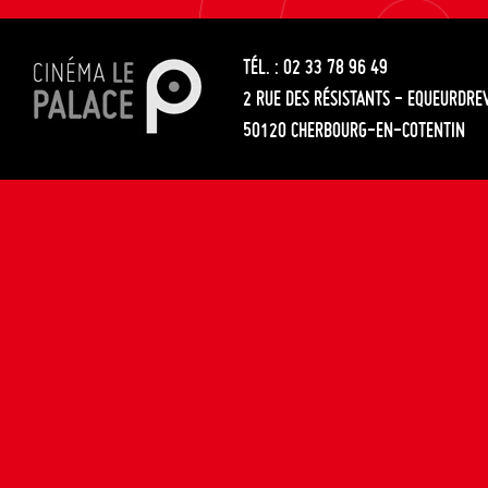
les
entre
articles
TÉL. : 02 33 78 96 49
les
2 RUE DES RÉSISTANTS - EQUEURDRE
articles
50120 CHERBOURG-EN-COTENTIN