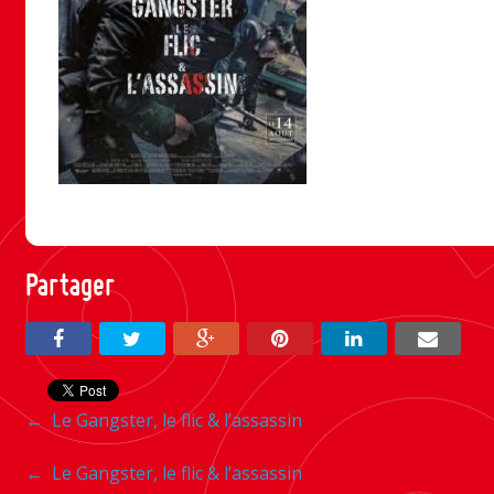
Partager
Navigation
←
Le Gangster, le flic & l’assassin
entre
Navigation
←
Le Gangster, le flic & l’assassin