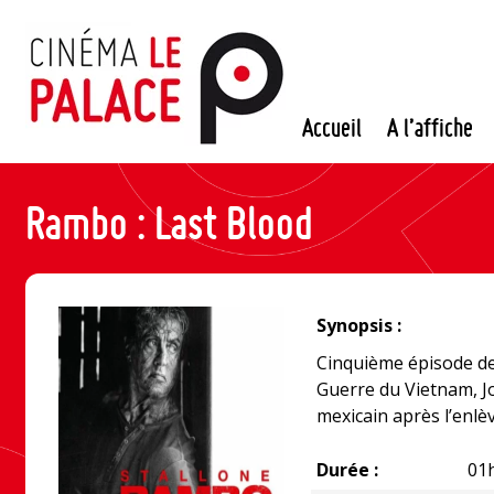
Passer
au
contenu
Accueil
A l’affiche
Rambo : Last Blood
Synopsis :
Cinquième épisode de
Guerre du Vietnam, J
mexicain après l’enlèv
Durée :
01