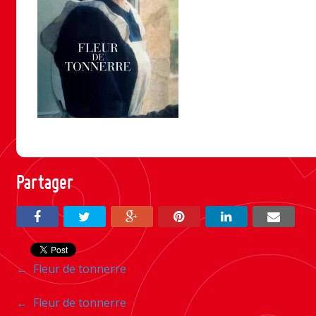
Partager
Navigation
←
Fleur de tonnerre
entre
Navigation
←
Fleur de tonnerre