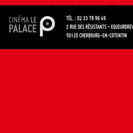
les
entre
articles
TÉL. : 02 33 78 96 49
les
2 RUE DES RÉSISTANTS - EQUEURDRE
articles
50120 CHERBOURG-EN-COTENTIN