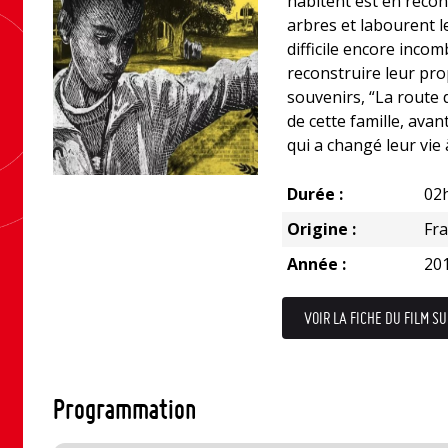
habitent est en recon
arbres et labourent 
difficile encore incom
reconstruire leur pro
souvenirs, “La route 
de cette famille, ava
qui a changé leur vie 
Durée :
02
Origine :
Fr
Année :
20
VOIR LA FICHE DU FILM SU
Programmation