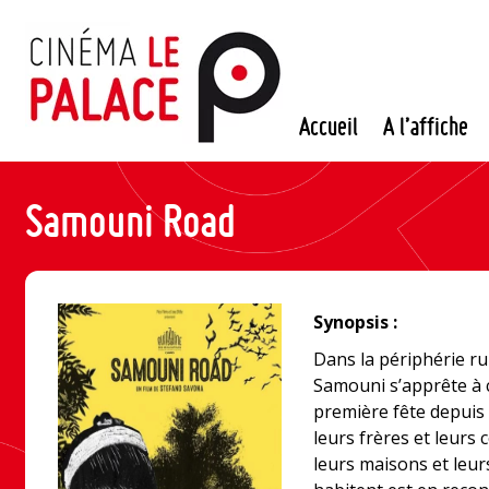
Passer
au
contenu
Accueil
A l’affiche
Samouni Road
Synopsis :
Dans la périphérie rura
Samouni s’apprête à c
première fête depuis 
leurs frères et leurs
leurs maisons et leurs