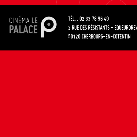
les
entre
articles
TÉL. : 02 33 78 96 49
les
2 RUE DES RÉSISTANTS - EQUEURDRE
articles
50120 CHERBOURG-EN-COTENTIN