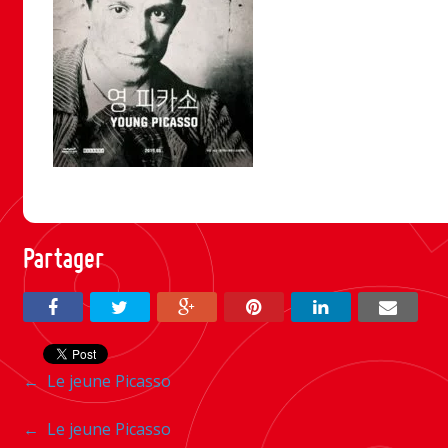
Partager
Navigation
←
Le jeune Picasso
entre
Navigation
←
Le jeune Picasso