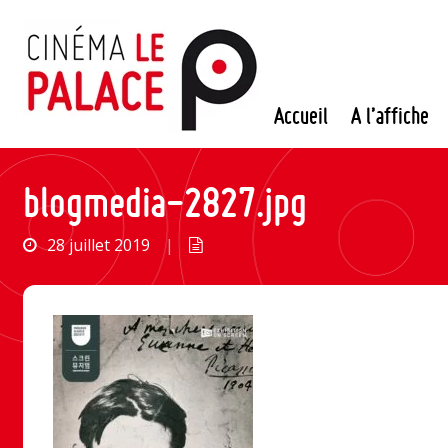
Passer
au
contenu
Accueil
A l’affiche
blogmedia-2827.jpg
28 juillet 2019
|