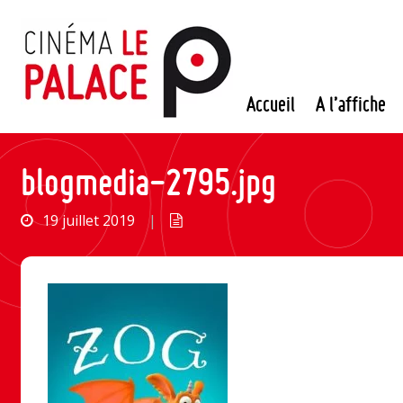
Passer
au
contenu
Accueil
A l’affiche
blogmedia-2795.jpg
19 juillet 2019
|