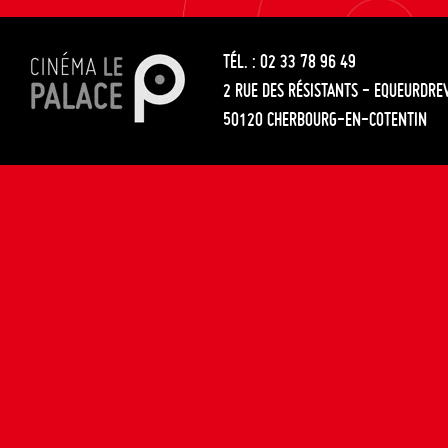
les
entre
articles
TÉL. : 02 33 78 96 49
les
2 RUE DES RÉSISTANTS - EQUEURDRE
articles
50120 CHERBOURG-EN-COTENTIN