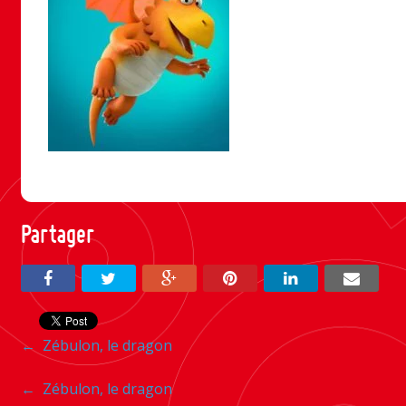
Partager
Navigation
←
Zébulon, le dragon
entre
Navigation
←
Zébulon, le dragon