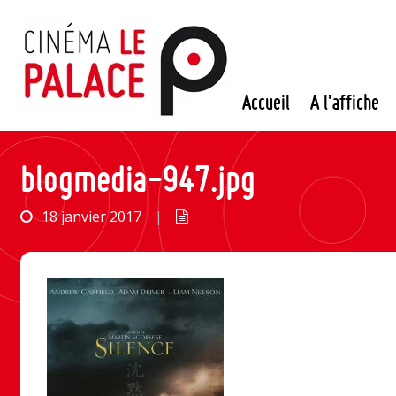
Passer
au
contenu
Accueil
A l’affiche
blogmedia-947.jpg
18 janvier 2017
|