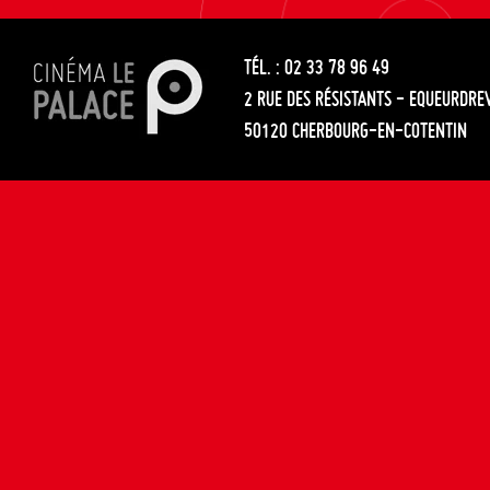
les
entre
articles
TÉL. : 02 33 78 96 49
les
2 RUE DES RÉSISTANTS - EQUEURDRE
articles
50120 CHERBOURG-EN-COTENTIN