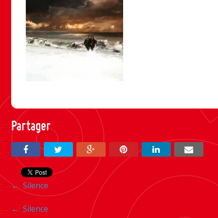
Partager
Navigation
←
Silence
entre
Navigation
←
Silence