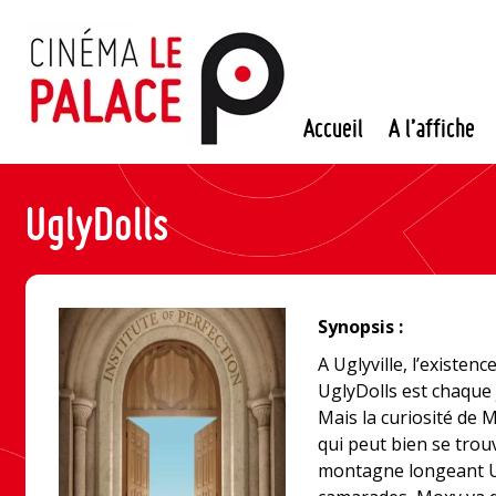
Passer
au
contenu
Accueil
A l’affiche
UglyDolls
Synopsis :
A Uglyville, l’existen
UglyDolls est chaque 
Mais la curiosité de 
qui peut bien se trouv
montagne longeant U