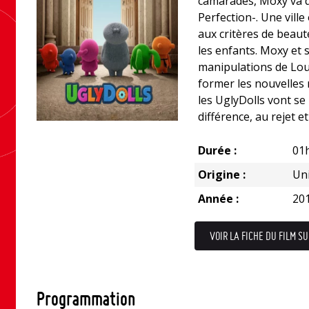
camarades, Moxy va 
Perfection-. Une vill
aux critères de beaut
les enfants. Moxy et 
manipulations de Lou,
former les nouvelles 
les UglyDolls vont se
différence, au rejet et
Durée :
01
Origine :
Uni
Année :
20
VOIR LA FICHE DU FILM SU
Programmation