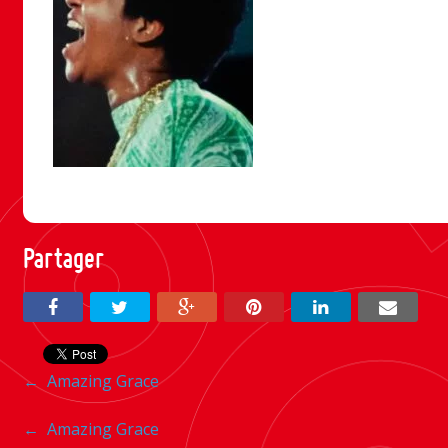
Partager
Navigation
←
Amazing Grace
entre
Navigation
←
Amazing Grace