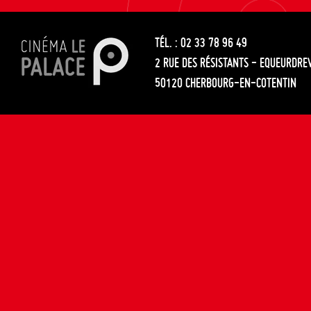
les
entre
articles
TÉL. : 02 33 78 96 49
les
2 RUE DES RÉSISTANTS - EQUEURDRE
articles
50120 CHERBOURG-EN-COTENTIN