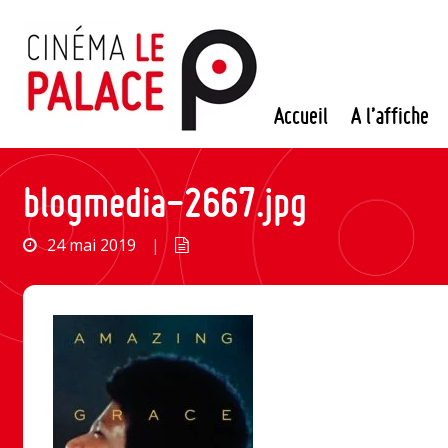
Passer
au
contenu
Accueil
A l’affiche
blogmedia-2667.jpg
24 mai 2019
|