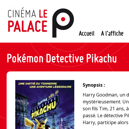
Passer
au
contenu
Accueil
A l’affiche
Pokémon Detective Pikachu
Synopsis :
Harry Goodman, un dé
mystérieusement. Une
son fils Tim, 21 ans, 
passé. Le détective P
Harry, participe alors