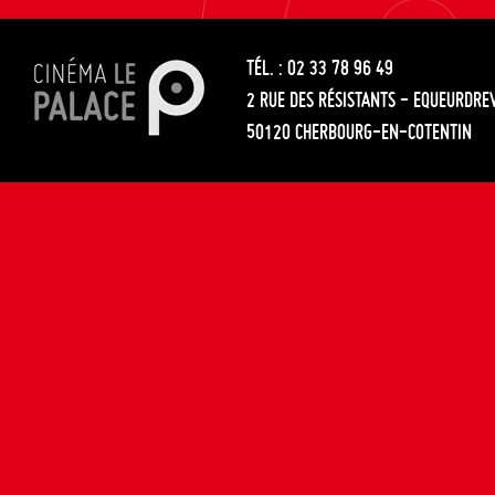
les
entre
articles
TÉL. : 02 33 78 96 49
les
2 RUE DES RÉSISTANTS - EQUEURDRE
articles
50120 CHERBOURG-EN-COTENTIN