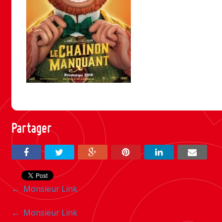
Partager
Navigation
←
Monsieur Link
entre
Navigation
←
Monsieur Link