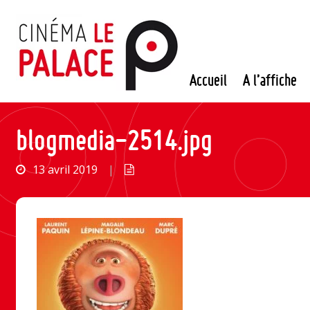
Passer
au
contenu
Accueil
A l’affiche
blogmedia-2514.jpg
13 avril 2019
|