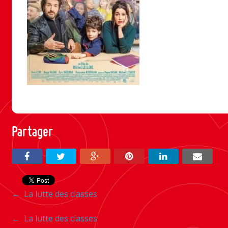
Partager
Navigation
←
La lutte des classes
entre
Navigation
←
La lutte des classes