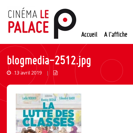
Passer
au
contenu
Accueil
A l’affiche
blogmedia-2512.jpg
13 avril 2019
|