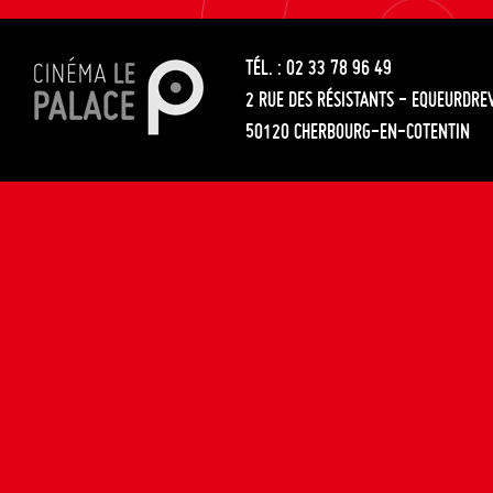
les
entre
articles
TÉL. : 02 33 78 96 49
les
2 RUE DES RÉSISTANTS - EQUEURDRE
articles
50120 CHERBOURG-EN-COTENTIN