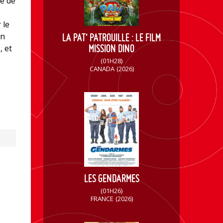
le de
 le
un
LA PAT’ PATROUILLE : LE FILM
MISSION DINO
, et
(01H28)
CANADA
(2026)
LES GENDARMES
(01H26)
FRANCE
(2026)