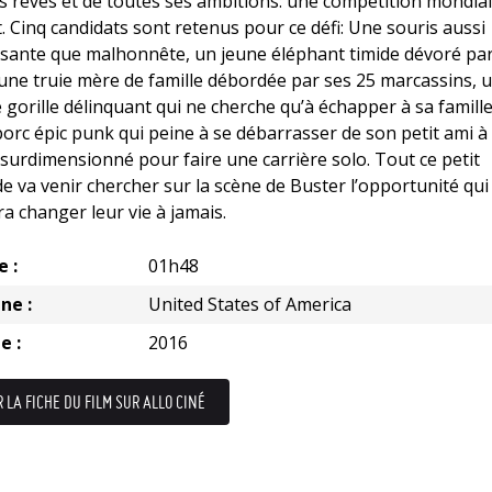
s rêves et de toutes ses ambitions: une compétition mondia
. Cinq candidats sont retenus pour ce défi: Une souris aussi
sante que malhonnête, un jeune éléphant timide dévoré par
 une truie mère de famille débordée par ses 25 marcassins, 
 gorille délinquant qui ne cherche qu’à échapper à sa famille
orc épic punk qui peine à se débarrasser de son petit ami à
 surdimensionné pour faire une carrière solo. Tout ce petit
 va venir chercher sur la scène de Buster l’opportunité qui
a changer leur vie à jamais.
e :
01h48
ne :
United States of America
e :
2016
R LA FICHE DU FILM SUR ALLO CINÉ