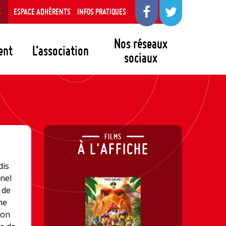
S
ESPACE ADHÉRENTS
INFOS PRATIQUES
Nos réseaux
ent
L’association
sociaux
FILMS
À L'AFFICHE
dis
rnel
 de
une
ion