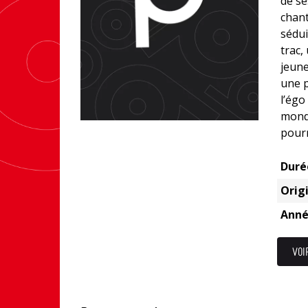
de se
chant
sédui
trac,
jeune
une p
l’égo
monde
pourr
Duré
Origi
Anné
VOI