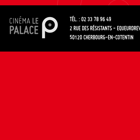
les
entre
articles
TÉL. : 02 33 78 96 49
les
2 RUE DES RÉSISTANTS - EQUEURDRE
articles
50120 CHERBOURG-EN-COTENTIN