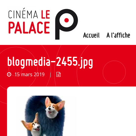
Passer
au
contenu
Accueil
A l’affiche
blogmedia-2455.jpg
15 mars 2019
|