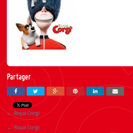
Partager
Navigation
←
Royal Corgi
entre
Navigation
←
Royal Corgi