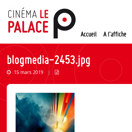
Passer
au
contenu
Accueil
A l’affiche
blogmedia-2453.jpg
15 mars 2019
|