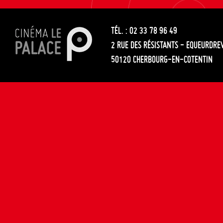
les
entre
articles
TÉL. : 02 33 78 96 49
les
2 RUE DES RÉSISTANTS - EQUEURDRE
articles
50120 CHERBOURG-EN-COTENTIN