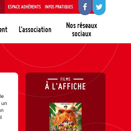
S
ESPACE ADHÉRENTS
INFOS PRATIQUES
Nos réseaux
ent
L’association
sociaux
FILMS
À L'AFFICHE
le
e un
un
l
.