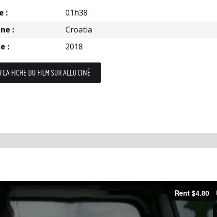
e :
01h38
ne :
Croatia
e :
2018
R LA FICHE DU FILM SUR ALLO CINÉ