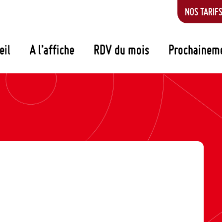
NOS TARIF
eil
A l’affiche
RDV du mois
Prochainem