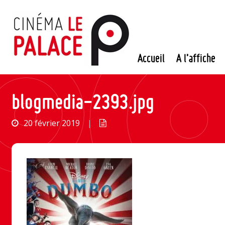
Passer
au
contenu
Accueil
A l’affiche
blogmedia-2393.jpg
20 février 2019
|