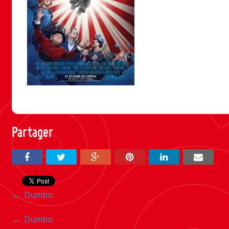
Partager
Navigation
←
Dumbo
entre
Navigation
←
Dumbo