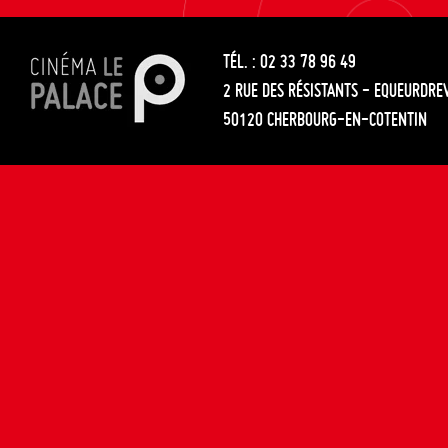
les
entre
articles
TÉL. : 02 33 78 96 49
les
2 RUE DES RÉSISTANTS - EQUEURDRE
articles
50120 CHERBOURG-EN-COTENTIN