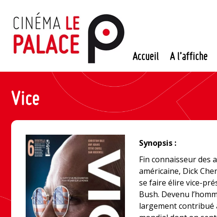
Passer
au
contenu
Accueil
A l’affiche
Vice
Synopsis :
Fin connaisseur des a
américaine, Dick Chene
se faire élire vice-p
Bush. Devenu l’homme 
largement contribué 