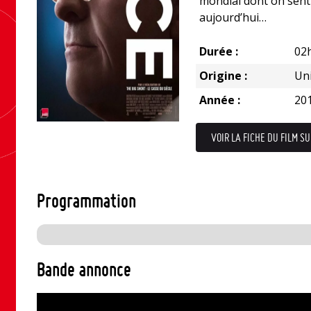
mondial dont on sent
aujourd’hui…
Durée :
02
Origine :
Uni
Année :
20
VOIR LA FICHE DU FILM SU
Programmation
Bande annonce