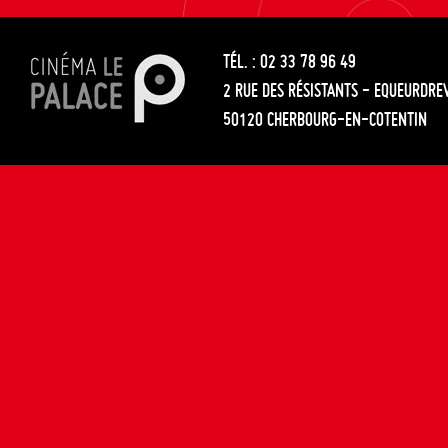
les
entre
articles
TÉL. : 02 33 78 96 49
les
2 RUE DES RÉSISTANTS - EQUEURDRE
articles
50120 CHERBOURG-EN-COTENTIN