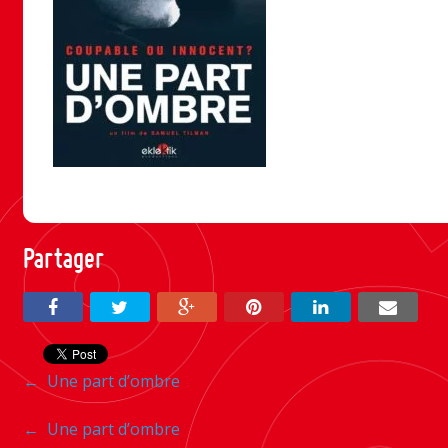
Partager
Navigation
←
Une part d’ombre
entre
Navigation
←
Une part d’ombre