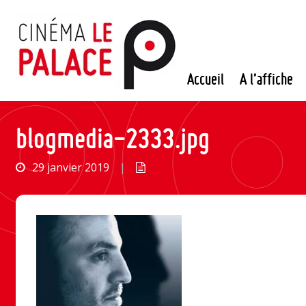
Passer
au
contenu
Accueil
A l’affiche
blogmedia-2333.jpg
29 janvier 2019
|