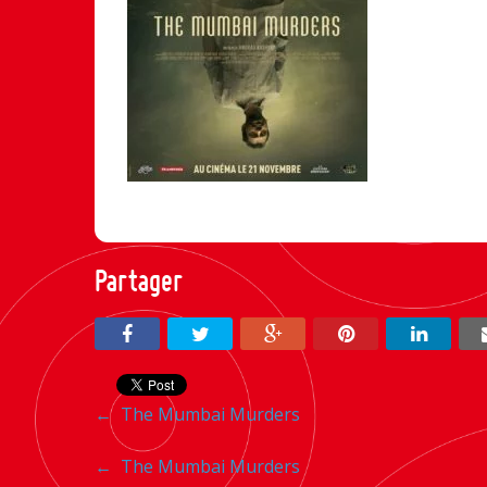
Partager
Navigation
←
The Mumbai Murders
entre
Navigation
←
The Mumbai Murders