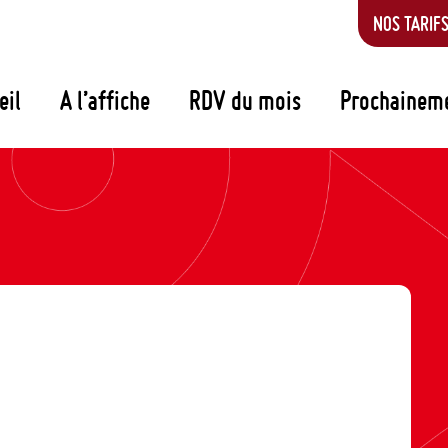
NOS TARIF
eil
A l’affiche
RDV du mois
Prochainem