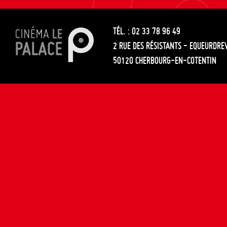
les
entre
articles
TÉL. : 02 33 78 96 49
les
2 RUE DES RÉSISTANTS - EQUEURDRE
articles
50120 CHERBOURG-EN-COTENTIN