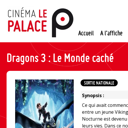
Passer
au
contenu
Accueil
A l’affiche
Dragons 3 : Le Monde caché
SORTIE NATIONALE
Synopsis :
Ce qui avait commen
entre un jeune Vikin
Nocturne est devenu 
leurs vies. Dans ce n