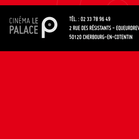
les
entre
articles
TÉL. : 02 33 78 96 49
les
2 RUE DES RÉSISTANTS - EQUEURDRE
articles
50120 CHERBOURG-EN-COTENTIN