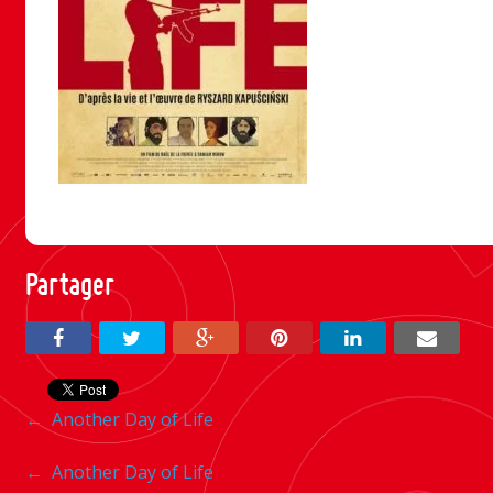
Partager
Navigation
←
Another Day of Life
entre
Navigation
←
Another Day of Life