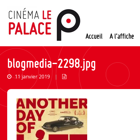
Passer
au
contenu
Accueil
A l’affiche
blogmedia-2298.jpg
11 janvier 2019
|